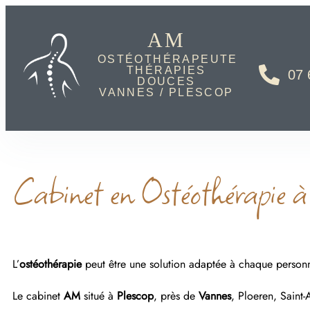
AM
OSTÉOTHÉRAPEUTE
THÉRAPIES
07 
DOUCES
VANNES / PLESCOP
Cabinet en Ostéothérapie 
L’
ostéothérapie
peut être une solution adaptée à chaque personn
Le cabinet
AM
situé à
Plescop
, près de
Vannes
, Ploeren, Saint